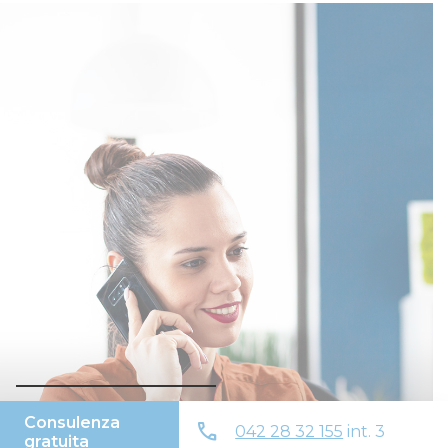
Consulenza
call
042 28 32 155
int. 3
gratuita