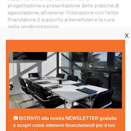
progettazione e presentazione delle pratiche di
agevolazione, attraverso l’interazione con l’ente
finanziatore, il supporto ai beneficiari e la cura
nella rendicontazione.
X
Consulenza gratuita
Il team
Il nostro team di professionisti, costantemente
aggiornati sui bandi di finanziamento disponibili,
ti saprà guidare nella scelta dell’agevolazione
più adatta alle tue esigenze.