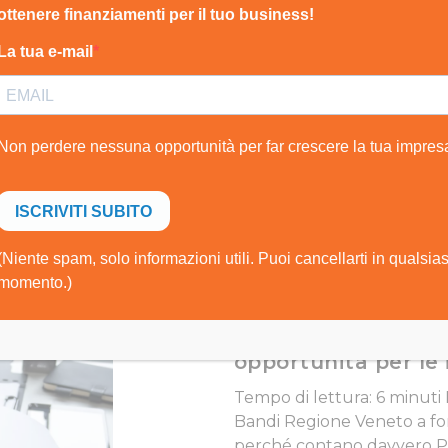
opportunità più strategic
vogliono avviare, consolida
un’attività. In Veneto, il t
Regione pubblica periodi
attiva strumenti di sostegn
regionali e nazionali recepiti
Leggi articolo
Bandi Regione Ven
perduto 2026: come
opportunità per le
Tempo di lettura: 6 minuti 
Bandi Regione Veneto a f
perché contano davvero P