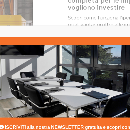
completa per le im
vogliono investire
Scopri come funziona l’i
quali vantaggi offre alle 
completa per investire in 
tecnologici riducendo il car
meglio le agevolazioni dispo
Leggi articolo
Fondo perduto imp
femminile 2026: co
Veneto assieme a 
Tempo di lettura stimato: 
imprenditoria femminile 2