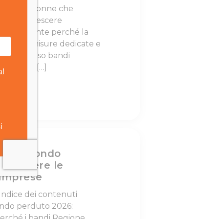
he per le donne che
re o far crescere
ema è rilevante perché la
camente misure dedicate e
o attraverso bandi
 a livello […]
eto a fondo
 cogliere le
 imprese
Indice dei contenuti
ondo perduto 2026:
erché i bandi Regione