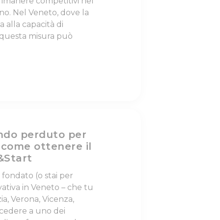
 rimanere competitivi nel
no. Nel Veneto, dove la
 alla capacità di
 questa misura può
ndo perduto per
 come ottenere il
&Start
i fondato (o stai per
ativa in Veneto – che tu
ia, Verona, Vicenza,
ccedere a uno dei