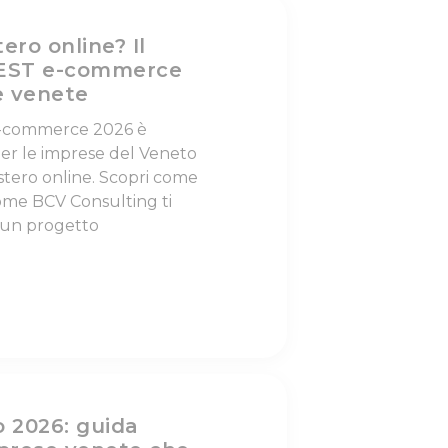
ero online? Il
MEST e-commerce
e venete
e-commerce 2026 è
er le imprese del Veneto
stero online. Scopri come
come BCV Consulting ti
 un progetto
 2026: guida