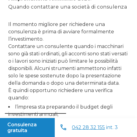
Quando contattare una società di consulenza
Il momento migliore per richiedere una
consulenza è prima di avviare formalmente
l’investimento.
Contattare un consulente quando i macchinari
sono già stati ordinati, gli acconti sono stati versati
o i lavori sono iniziati può limitare le possibilità
disponibili. Alcuni strumenti ammettono infatti
solo le spese sostenute dopo la presentazione
della domanda o dopo una determinata data.
È quindi opportuno richiedere una verifica
quando:
l’impresa sta preparando il budget degli
investimenti annuali;
Consulenza
sono in corso valutazioni su nuovi macchinari o
call
042 28 32 155
int. 3
gratuita
impianti;